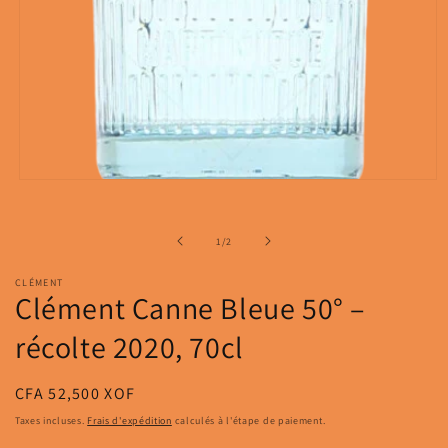
Ouvrir
le
média
1
de
1
/
2
dans
une
fenêtre
CLÉMENT
modale
Clément Canne Bleue 50° –
récolte 2020, 70cl
Prix
CFA 52,500 XOF
habituel
Taxes incluses.
Frais d'expédition
calculés à l'étape de paiement.