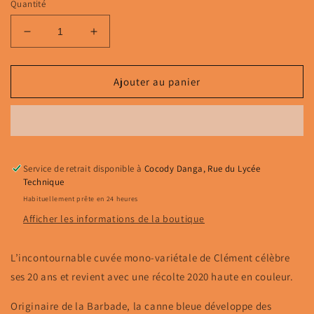
Quantité
Réduire
Augmenter
la
la
quantité
quantité
de
de
Ajouter au panier
Clément
Clément
Canne
Canne
Bleue
Bleue
50°
50°
–
–
Service de retrait disponible à
récolte
récolte
Cocody Danga, Rue du Lycée
Technique
2020,
2020,
70cl
70cl
Habituellement prête en 24 heures
Afficher les informations de la boutique
L’incontournable cuvée mono-variétale de Clément célèbre
ses 20 ans et revient avec une récolte 2020 haute en couleur.
Originaire de la Barbade, la canne bleue développe des